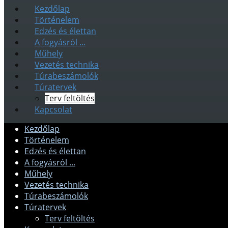
Kezdőlap
Történelem
Edzés és élettan
A fogyásról ...
Műhely
Vezetés technika
Túrabeszámolók
Túratervek
Terv feltöltés
Kapcsolat
Kezdőlap
Történelem
Edzés és élettan
A fogyásról ...
Műhely
Vezetés technika
Túrabeszámolók
Túratervek
Terv feltöltés