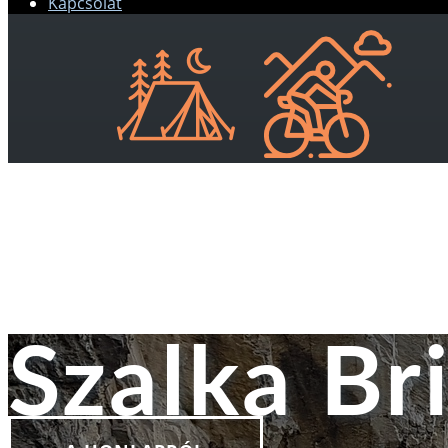
Kapcsolat
Szalka Br